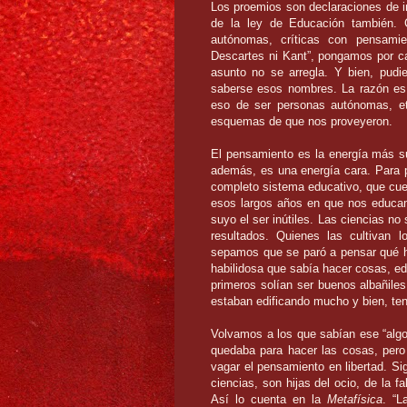
Los proemios son declaraciones de i
de la ley de Educación también. C
autónomas, críticas con pensami
Descartes ni Kant”, pongamos por c
asunto no se arregla. Y bien, pudie
saberse esos nombres. La razón es
eso de ser personas autónomas, et
esquemas de que nos proveyeron.
El pensamiento es la energía más s
además, es una energía cara. Para 
completo sistema educativo, que cu
esos largos años en que nos educa
suyo el ser inútiles. Las ciencias n
resultados. Quienes las cultivan 
sepamos que se paró a pensar qué ha
habilidosa que sabía hacer cosas, edi
primeros solían ser buenos albañiles
estaban edificando mucho y bien,
ten
Volvamos a los que sabían ese “algo 
quedaba para hacer las cosas, pero 
vagar el pensamiento en libertad. Sig
ciencias, son hijas del ocio, de la fa
Así lo cuenta en la
Metafísica
. “L