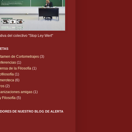
iativa del colectivo "Stop Ley Wert"
UETAS
tamen de Cortometrajes
(3)
ferencias
(1)
ensa de la Filosofía
(1)
ofilosofía
(1)
meroteca
(6)
ros
(2)
anizaciones amigas
(1)
y Filosofía
(5)
IDORES DE NUESTRO BLOG DE ALERTA