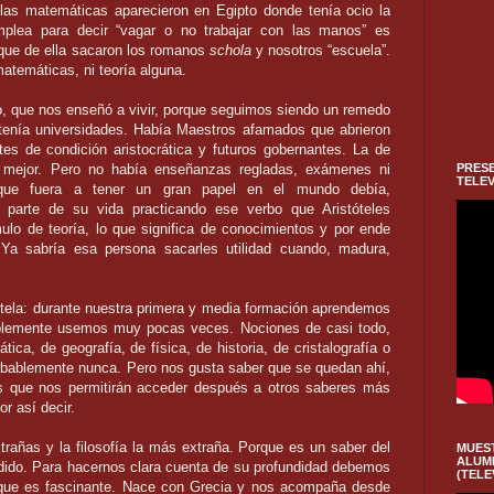
las
matemáticas aparecieron en Egipto donde tenía ocio la
mplea para decir “vagar o no trabajar con las manos” es
que de ella sacaron los romanos
schola
y nosotros “escuela”.
atemáticas, ni teoría alguna.
 que nos enseñó a vivir,
porque seguimos siendo un remedo
tenía universidades. Había Maestros afamados que abrieron
es de condición aristocrática y
futuros gobernantes. La de
PRESE
 mejor.
Pero no había enseñanzas regladas, exámenes ni
TELEV
que fuera
a tener un gran papel en el mundo debía,
 parte de su
vida practicando ese verbo que Aristóteles
ulo de teoría,
lo que significa de conocimientos y por ende
 Ya sabría
esa persona sacarles utilidad cuando, madura,
tela: durante nuestra primera y media formación aprendemos
ablemente usemos muy pocas veces.
Nociones de casi todo,
tica, de geografía, de física, de
historia, de cristalografía o
robablemente nunca. Pero nos
gusta saber que se quedan ahí,
 que nos permitirán
acceder después a otros saberes más
r así decir.
rañas y la filosofía la más extraña. Porque es un saber
del
MUES
ALUM
ido. Para hacernos clara cuenta de su profundidad
debemos
(TELE
 que es fascinante. Nace con Grecia y nos
acompaña desde