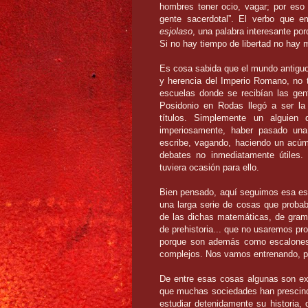
hombres tener ocio, vagar; por eso 
gente sacerdotal”. El verbo que
e
esjolaso
, una palabra interesante
por
Si no hay tiempo de liberta
d
no hay m
Es cosa sabida que el mundo antiguo,
y herencia del Imperio Romano,
no 
escuelas donde se recibían las gent
Posidonio en Rodas llegó a ser la
títulos. Simplemente un alguien 
imperiosamente, haber pasado una
escribe, vagando, haciendo un acúm
debates no inmediatamente útiles.
tuviera ocasión para ello.
Bien pensado, aquí seguimos esa es
una larga serie de cosas que prob
de las dichas matemáticas, de gramá
de prehistoria... que no usaremos p
porque son además como escalones
complejos. Nos vamos entrenando, po
De entre esas cosas algunas son ext
que muchas sociedades han prescind
estudiar detenidamente su historia,