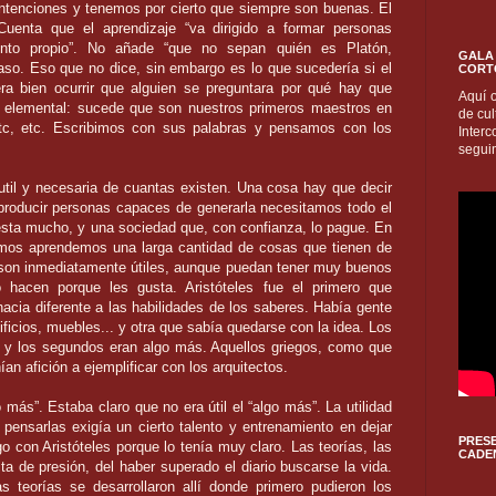
ntenciones y tenemos por cierto que siempre son
buenas. El
uenta que el aprendizaje “va dirigido a formar
personas
ento propio”. No añade “que no sepan quién es
Platón,
GALA 
aso. Eso que no dice, sin embargo es lo que
sucedería si el
CORT
ra bien ocurrir que alguien se preguntara
por qué hay que
Aquí 
 elemental: sucede que son nuestros
primeros maestros en
de cul
c,
etc. Escribimos con sus palabras
y pensamos con los
Inter
seguim
util y necesaria de cuantas existen. Una cosa hay que
decir
producir personas capaces de generarla
necesitamos todo el
esta mucho, y una sociedad que,
con confianza, lo pague. En
mos aprendemos una larga
cantidad de cosas que tienen de
o son inmediatamente
útiles, aunque puedan tener muy buenos
lo hacen porque les
gusta. Aristóteles fue el primero que
cia diferente a las
habilidades de los saberes. Había gente
ficios,
muebles
.
.. y otra que sabía quedarse con la idea. Los
 y
los segundos eran algo más. Aquellos griegos, como que
ían afición a ejemplificar con los arquitectos.
más”. Estaba claro que no era útil el “algo más”. La
utilidad
pensarlas exigía un cierto talento y
entrenamiento en dejar
PRESE
o con Aristóteles porque lo tenía
muy claro. Las teorías, las
CADE
lta de presión, del haber
superado el diario buscarse la vida.
as teorías se
desarrollaron allí donde primero pudieron los