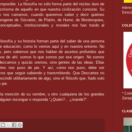
posible. La filosofía no sólo forma parte del
núcleo duro de
Intere
ízmisma de aquello en que nuestra
civilización consiste. Su
Descú
ndo nos narramos, cuando queremos
saber y decir quiénes
ogenie de Sócrates, de Platón, de
Hume, de Montesquieu,
nceptuales, institucionales y
morales nos han traído al
COLEC
filosofía y su historia forman parte del saber de una
persona
de educación, como lo vemos aquí y en nuestro
entorno. No
o, pero sabemos que nos hablan de asuntos
profundos que
imos de ahí; somos lo que somos por ese
origen. No somos
edezcamos y quizás oremos, sino
gentes de las ideas. Ellas
rtes nos puso de pie. Y así,
como nos puso, debe ser
mos que seguir sabiendo y
transmitiendo. Que Descartes no
cindir utilitariamente
de algo, sino el filósofo que, fiado solo
 pie.
* Col
 la mención de su nombre, u otro cualquiera de los
grandes
Zarag
alguien rezongue o responda “¿Quién?...
¿mande?”.
CLAS