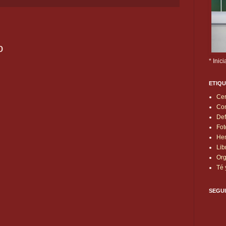
o
* Inic
ETIQ
Cer
Con
Def
Fot
He
Lib
Org
Té 
SEGU