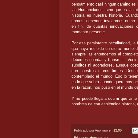
pensamiento casi ningún camino es im
las Humanidades, sino que es la ra
historia es nuestra historia. Cua
somos, debemos invocarnos como pr
en fin, de cuantas innovaciones co
momento presente.
Por esa persistente peculiaridad, la 
que haya recibido un cierto monto 
siempre las entendemos al complet
debemos guardar y transmitir. Ven
súbditos ni adoradores, aunque ob
son nuestros muros firmes. Desca
contemplado el mundo. Eso lo tene
es lo que sobra cuando queremos pres
en la razón, nos puso en el mundo de
Y no puede llega a ocurrir que ante
nombres de esa espléndida historia, 
Publicado por
Anónimo
en
12:06
Etiquetas:
Hemeroteca