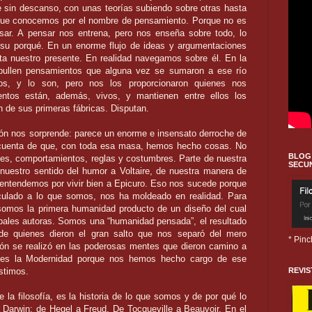
 sin descanso, con unas teorías
subiendo sobre otras hasta
que conocemos por el
nombre de pensamiento. Porque no es
nsar. A pensar nos
entrena, pero nos enseña sobre todo, lo
 su porqué. En un
enorme flujo de ideas y argumentaciones
ta nuestro
presente. En realidad navegamos sobre él. En la
ullen
pensamientos que alguna vez se sumaron a ese río
os, y lo
son, pero nos los proporcionaron quienes nos
ntos están,
además, vivos, y mantienen entre ellos los
n de sus
primeras fábricas. Disputan.
ción nos sorprende: parece un
enorme e insensato derroche de
cuenta de que, con toda esa masa, hemos hecho cosas. No
BLOG 
nes, comportamientos, reglas y
costumbres. Parte de nuestra
SECU
nuestro sentido del humor a Voltaire, de nuestra manera de
 entendemos por vivir bien a Epicuro. Eso nos sucede porque
nculado a lo que somos, nos ha moldeado en realidad. Para
 somos la primera humanidad producto de un diseño del
cual
ncipales autoras. Somos una “humanidad pensada”, el
resultado
 de quienes dieron el gran salto que nos separó del
mero
* Pinc
ón se realizó en las poderosas mentes que dieron
camino a
 es la Modernidad porque nos hemos hecho cargo
de ese
REVIS
stimos.
de la filosofía, es la historia de lo que somos y de por qué
lo
Darwin; de Hegel a Freud. De Tocqueville a Beauvoir.
En el