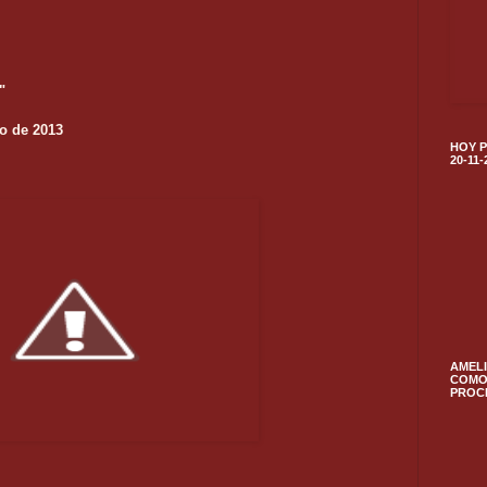
"
io de 2013
HOY P
20-11-
AMELI
COMO 
PROC