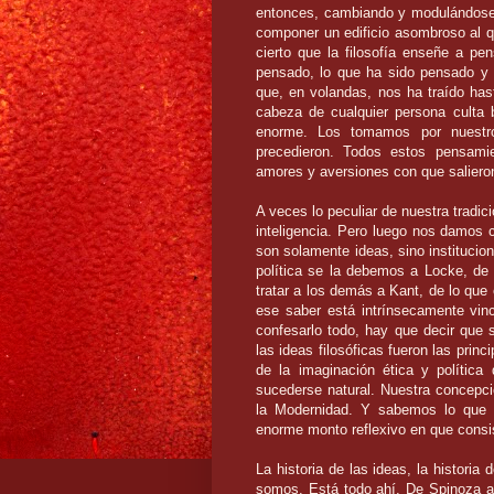
entonces, cambiando y modulándose
componer un edificio asombroso al 
cierto que la filosofía enseñe a pe
pensado, lo que ha sido pensado y
que, en volandas, nos ha traído has
cabeza de cualquier persona culta b
enorme. Los tomamos por nuestr
precedieron. Todos estos pensamie
amores y aversiones con que saliero
A veces lo peculiar de nuestra tradi
inteligencia. Pero luego nos damos
son
solamente ideas, sino institucio
política se la debemos a Locke, de
tratar a
los demás a Kant, de lo que
ese
saber está intrínsecamente vi
confesarlo todo, hay que decir que
las ideas filosóficas fueron las pri
de la imaginación ética y política
sucederse natural. Nuestra concepci
la Modernidad. Y sabemos lo que
enorme monto reflexivo en que consi
La historia de las ideas, la historia 
somos. Está todo ahí. De Spinoza a 